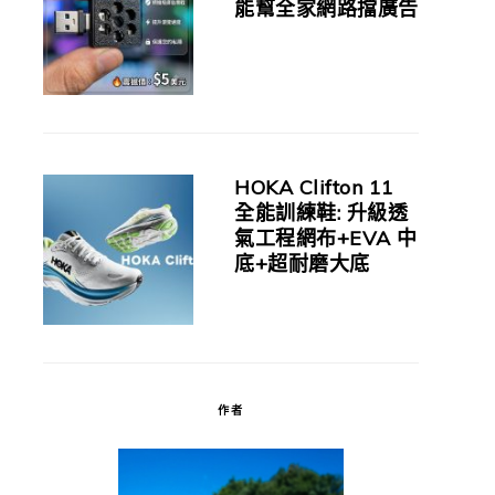
能幫全家網路擋廣告
HOKA Clifton 11
全能訓練鞋: 升級透
氣工程網布+EVA 中
底+超耐磨大底
作者