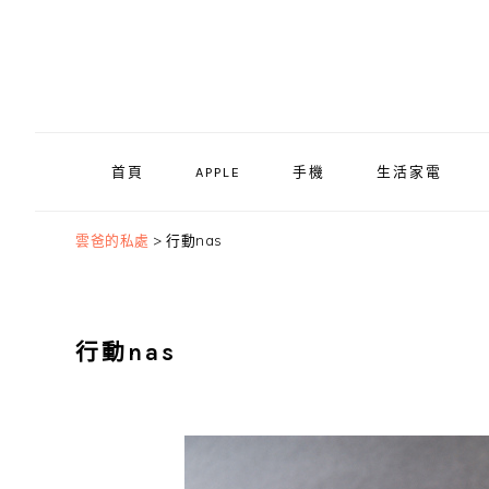
Skip
Skip
Skip
to
to
to
primary
main
primary
navigation
content
sidebar
首頁
APPLE
手機
生活家電
雲爸的私處
>
行動nas
行動nas