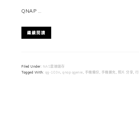
QNAP ...
繼續閱讀
Filed Under:
NAS雲端儲存
Tagged With:
qg-103n
,
qnap qgenie
,
手機備份
,
手機擴充
,
照片 分享
,
行