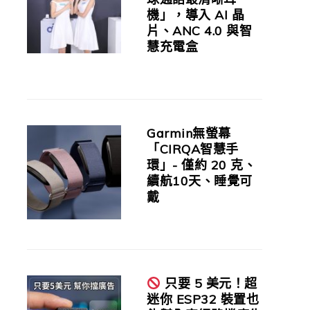
機」，導入 AI 晶
片、ANC 4.0 與智
慧充電盒
Garmin無螢幕
「CIRQA智慧手
環」- 僅約 20 克、
續航10天、睡覺可
戴
只要 5 美元！超
迷你 ESP32 裝置也