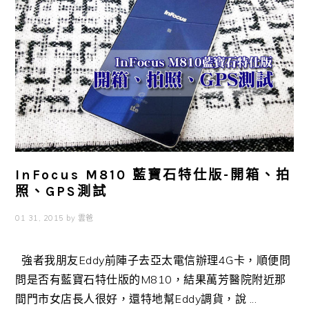
InFocus M810 藍寶石特仕版-開箱、拍
照、GPS測試
01 31, 2015
by
雲爸
強者我朋友Eddy前陣子去亞太電信辦理4G卡，順便問
問是否有藍寶石特仕版的M810，結果萬芳醫院附近那
間門市女店長人很好，還特地幫Eddy調貨，說 ...