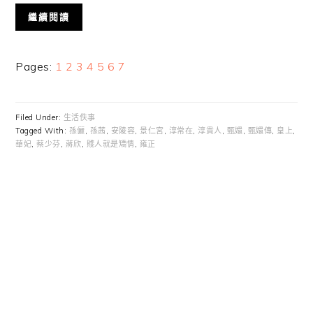
繼續閱讀
Page
Page
Page
Page
Page
Page
Page
Pages:
1
2
3
4
5
6
7
Filed Under:
生活佚事
Tagged With:
孫儷
,
孫茜
,
安陵容
,
景仁宮
,
淳常在
,
淳貴人
,
甄嬛
,
甄嬛傳
,
皇上
,
華妃
,
蔡少芬
,
蔣欣
,
賤人就是矯情
,
雍正
Primary
Sidebar