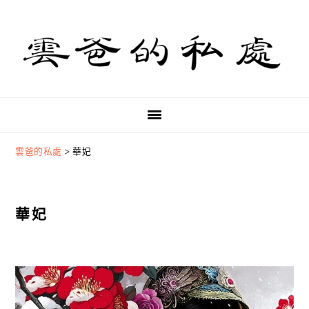
Skip
Skip
Skip
to
to
to
primary
main
primary
navigation
content
sidebar
雲爸的私處
>
華妃
華妃