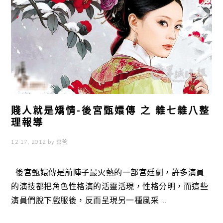
賤人就是矯情-後宮甄嬛傳 之 雜七雜八整
理報導
12 17, 2012
by
雲爸
後宮甄嬛傳是前陣子最火熱的一部宮廷劇，許多演員
的演技都把角色性格演的活靈活現，性格分明，而這些
演員們脫下戲服後，反而呈現另一種風采 ...