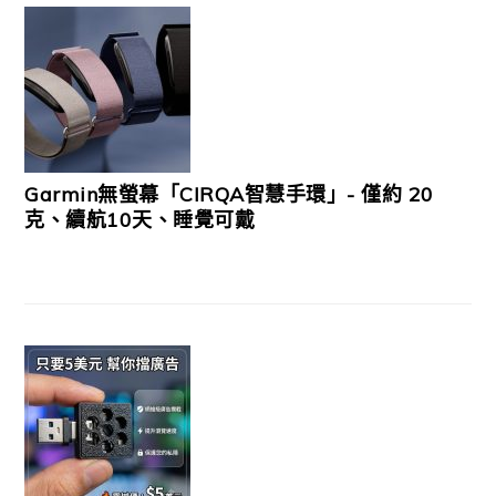
Garmin無螢幕「CIRQA智慧手環」- 僅約 20
克、續航10天、睡覺可戴