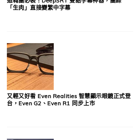
追韓團必裝！DeepSRT 雙語字幕神器，團綜
「生肉」直接變繁中字幕
又輕又好看 Even Realities 智慧顯示眼鏡正式登
台，Even G2、Even R1 同步上市