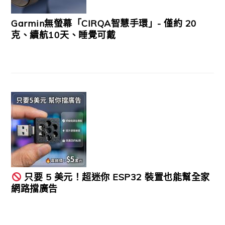
Garmin無螢幕「CIRQA智慧手環」- 僅約 20
克、續航10天、睡覺可戴
只要 5 美元！超迷你 ESP32 裝置也能幫全家
網路擋廣告