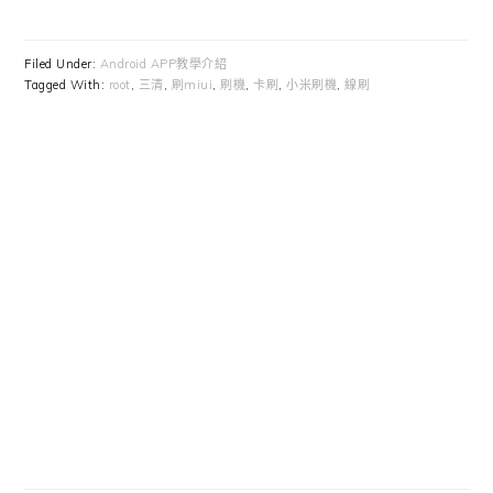
Filed Under:
Android APP教學介紹
Tagged With:
root
,
三清
,
刷miui
,
刷機
,
卡刷
,
小米刷機
,
線刷
Primary
Sidebar