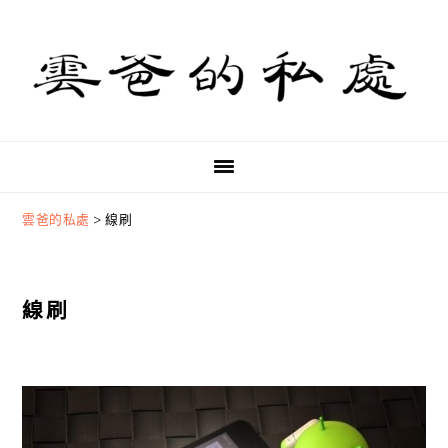
Skip
Skip
Skip
to
to
to
primary
main
primary
navigation
content
sidebar
雲爸的私處
>
線刷
線刷