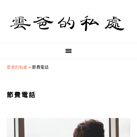
Skip
Skip
Skip
to
to
to
primary
main
primary
navigation
content
sidebar
雲爸的私處
>
節費電話
節費電話