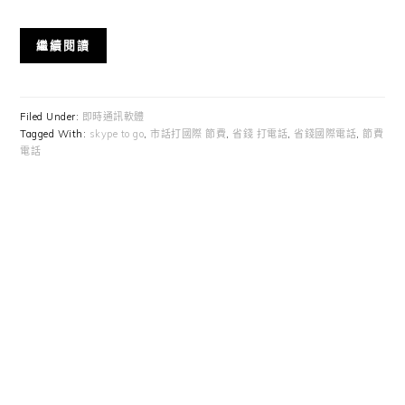
繼續閱讀
Filed Under:
即時通訊軟體
Tagged With:
skype to go
,
市話打國際 節費
,
省錢 打電話
,
省錢國際電話
,
節費
電話
Primary
Sidebar