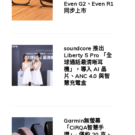
Even G2、Even R1
同步上市
soundcore 推出
Liberty 5 Pro 「全
球通話最清晰耳
機」，導入 AI 晶
片、ANC 4.0 與智
慧充電盒
Garmin無螢幕
「CIRQA智慧手
環」- 僅約 20 克、