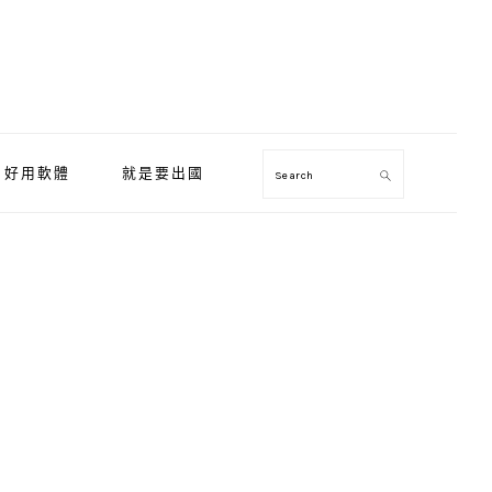
好用軟體
就是要出國
Search
Primary
Sidebar