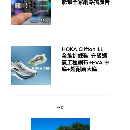
能幫全家網路擋廣告
HOKA Clifton 11
全能訓練鞋: 升級透
氣工程網布+EVA 中
底+超耐磨大底
作者