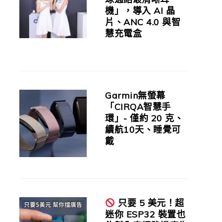
機」，導入 AI 晶
片、ANC 4.0 與智
慧充電盒
Garmin無螢幕
「CIRQA智慧手
環」- 僅約 20 克、
續航10天、睡覺可
戴
只要 5 美元！超
迷你 ESP32 裝置也