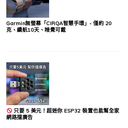
Garmin無螢幕「CIRQA智慧手環」- 僅約 20
克、續航10天、睡覺可戴
只要 5 美元！超迷你 ESP32 裝置也能幫全家
網路擋廣告