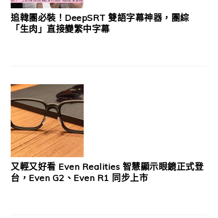
追韓團必裝！DeepSRT 雙語字幕神器，團綜
「生肉」直接變繁中字幕
又輕又好看 Even Realities 智慧顯示眼鏡正式登
台，Even G2、Even R1 同步上市