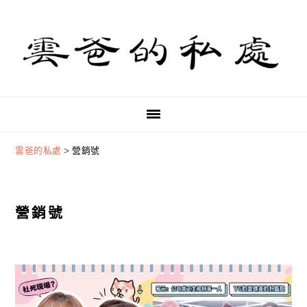
Skip
Skip
Skip
to
to
to
primary
main
primary
navigation
content
sidebar
雲爸的私處
>
營銷號
營銷號