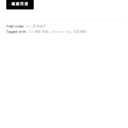
繼續閱讀
Filed Under:
NAS雲端儲存
Tagged With:
8tb 硬碟 開箱
,
ultrastar he8
,
氦氣硬碟
Primary
Sidebar