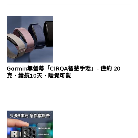
Garmin無螢幕「CIRQA智慧手環」- 僅約 20
克、續航10天、睡覺可戴