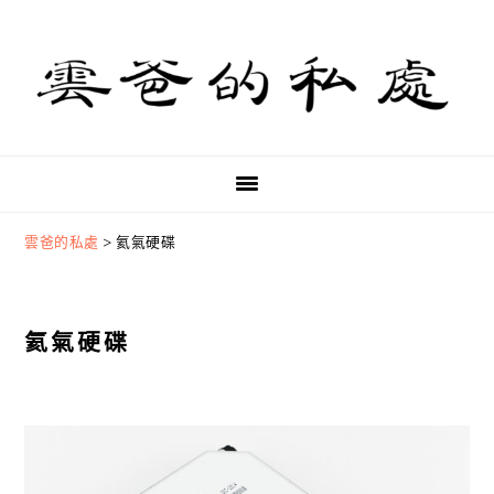
Skip
Skip
Skip
to
to
to
primary
main
primary
navigation
content
sidebar
雲爸的私處
>
氦氣硬碟
氦氣硬碟