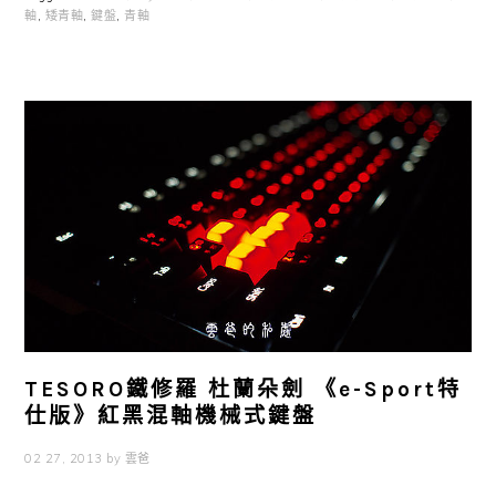
軸
,
矮青軸
,
鍵盤
,
青軸
TESORO鐵修羅 杜蘭朵劍 《e-Sport特
仕版》紅黑混軸機械式鍵盤
02 27, 2013
by
雲爸