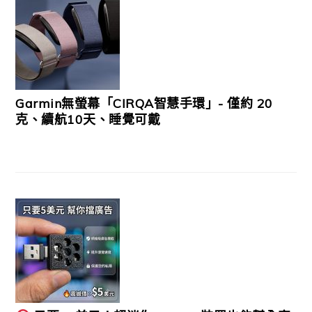
Garmin無螢幕「CIRQA智慧手環」- 僅約 20
克、續航10天、睡覺可戴