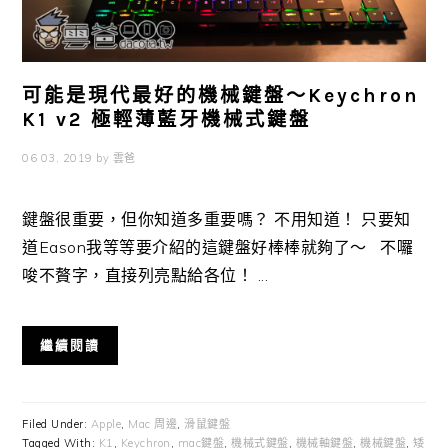
可能是現代最好的機械鍵盤～Keychron
K1 v2 極輕薄藍牙機械式鍵盤
06 03, 2019
by
雲爸
鍵盤很重要，但你知道多重要嗎？ 不用知道！ 只要知
道Eason我等等要介紹的這鍵盤好棒棒就夠了～ 不囉
唆不贅字，直接列亮點給各位！ ...
繼續閱讀
Filed Under:
Apple
,
Mac 周邊
,
滑鼠鍵盤
Tagged With:
K1
,
Keychron
,
mac鍵盤
,
機械式鍵盤
,
機械軸鍵盤
,
機械鍵盤
,
矮