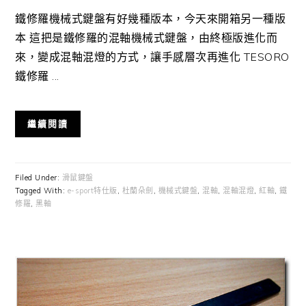
鐵修羅機械式鍵盤有好幾種版本，今天來開箱另一種版
本 這把是鐵修羅的混軸機械式鍵盤，由終極版進化而
來，變成混軸混燈的方式，讓手感層次再進化 TESORO
鐵修羅 ...
繼續閱讀
Filed Under:
滑鼠鍵盤
Tagged With:
e-sport特仕版
,
杜蘭朵劍
,
機械式鍵盤
,
混軸
,
混軸混燈
,
紅軸
,
鐵
修羅
,
黑軸