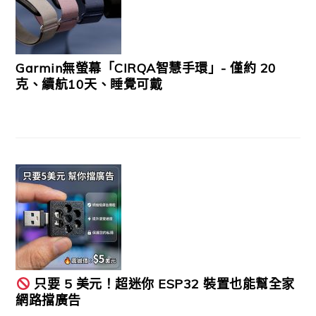
Garmin無螢幕「CIRQA智慧手環」- 僅約 20
克、續航10天、睡覺可戴
只要 5 美元！超迷你 ESP32 裝置也能幫全家
網路擋廣告