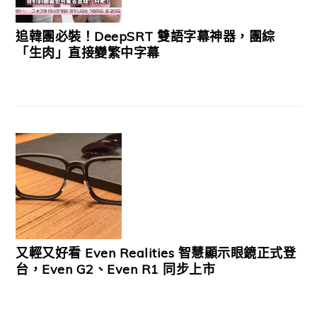
追韓團必裝！DeepSRT 雙語字幕神器，團綜
「生肉」直接變繁中字幕
又輕又好看 Even Realities 智慧顯示眼鏡正式登
台，Even G2、Even R1 同步上市