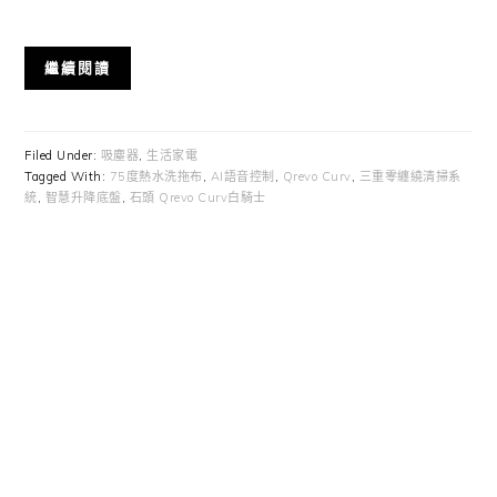
繼續閱讀
Filed Under:
吸塵器
,
生活家電
Tagged With:
75度熱水洗拖布
,
AI語音控制
,
Qrevo Curv
,
三重零纏繞清掃系
統
,
智慧升降底盤
,
石頭 Qrevo Curv白騎士
Primary
Sidebar