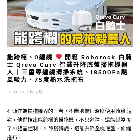
能跨欄、0纏繞
開箱 Roborock 白騎
士 Qrevo Curv 智慧升降底盤掃拖機器
人 | 三重零纏繞清掃系統、18500Pa颶
風吸力、75度熱水洗拖布
10 04, 2024
by
雲爸
石頭作為掃拖機界的王者，不斷地優化深度使用體驗 這
次，他們推出能跨欄的掃拖機，不只避障、還能越障 多
了AI語音控制，AI障礙辨識、還能升降全機底盤、伸縮
拖布、 ...