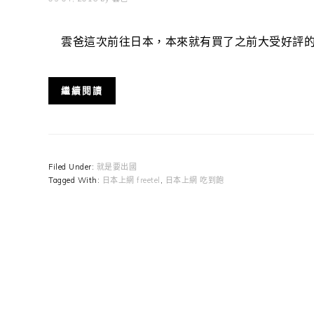
雲爸這次前往日本，本來就有買了之前大受好評的"日本通 E
繼續閱讀
Filed Under:
就是要出國
Tagged With:
日本上網 freetel
,
日本上網 吃到飽