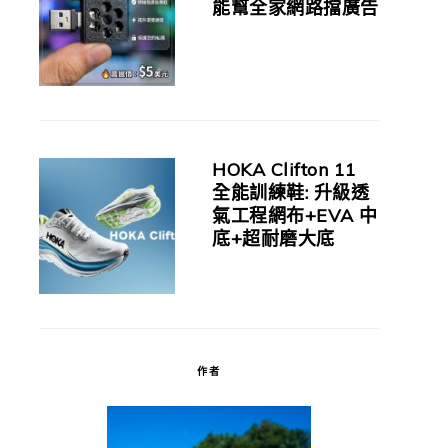
能幫全家網路擋廣告
HOKA Clifton 11
全能訓練鞋: 升級透
氣工程網布+EVA 中
底+超耐磨大底
作者