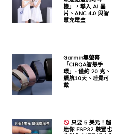
機」，導入 AI 晶
片、ANC 4.0 與智
慧充電盒
Garmin無螢幕
「CIRQA智慧手
環」- 僅約 20 克、
續航10天、睡覺可
戴
只要 5 美元！超
迷你 ESP32 裝置也