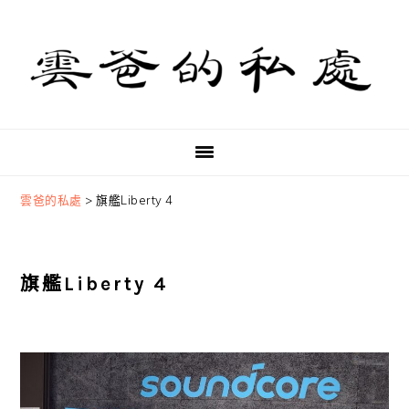
Skip
Skip
Skip
to
to
to
primary
main
primary
navigation
content
sidebar
雲爸的私處
>
旗艦Liberty 4
旗艦Liberty 4