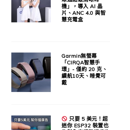
機」，導入 AI 晶
片、ANC 4.0 與智
慧充電盒
Garmin無螢幕
「CIRQA智慧手
環」- 僅約 20 克、
續航10天、睡覺可
戴
只要 5 美元！超
迷你 ESP32 裝置也