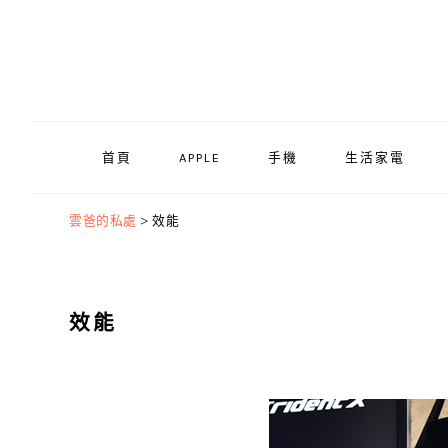
Skip
Skip
Skip
to
to
to
primary
main
primary
navigation
content
sidebar
首頁
APPLE
手機
生活家電
雲爸的私處
>
效能
效能