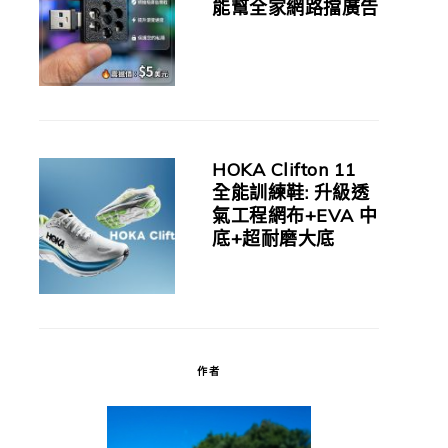
能幫全家網路擋廣告
HOKA Clifton 11
全能訓練鞋: 升級透
氣工程網布+EVA 中
底+超耐磨大底
作者