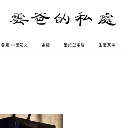
各類3C開箱文
電腦
筆記型電腦
生活家電