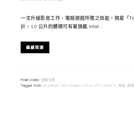
一次升級影音工作、電競遊戲所需之效能，微星「Trid
計，10 公升的體積可有著旗艦 Intel ...
繼續閱讀
Filed Under:
遊戲主機
Tagged With:
i9-9900K
,
MSI Trident X Plus
,
RTX 2080 Ti
,
效能
,
遊戲