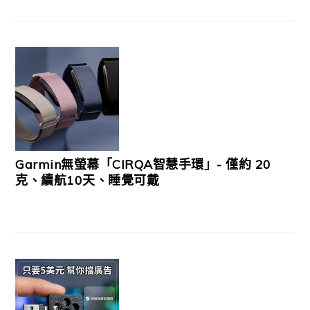
Garmin無螢幕「CIRQA智慧手環」- 僅約 20
克、續航10天、睡覺可戴