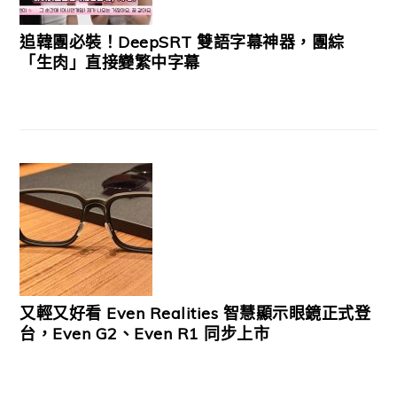
追韓團必裝！DeepSRT 雙語字幕神器，團綜
「生肉」直接變繁中字幕
又輕又好看 Even Realities 智慧顯示眼鏡正式登
台，Even G2、Even R1 同步上市