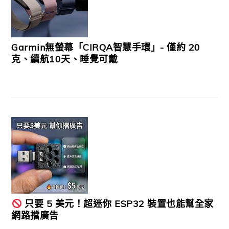
Garmin無螢幕「CIRQA智慧手環」- 僅約 20
克、續航10天、睡覺可戴
只要 5 美元！超迷你 ESP32 裝置也能幫全家
網路擋廣告