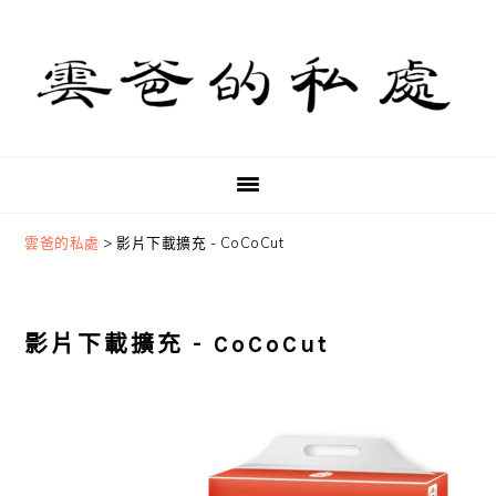
Skip
Skip
Skip
to
to
to
primary
main
primary
navigation
content
sidebar
雲爸的私處
>
影片下載擴充 - CoCoCut
影片下載擴充 - CoCoCut