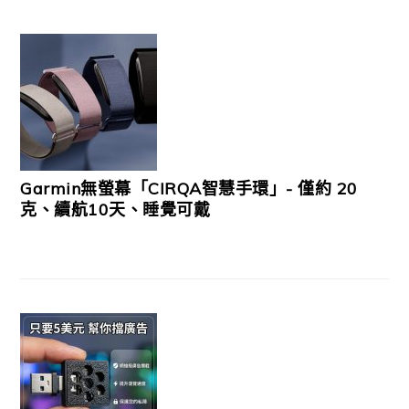
Garmin無螢幕「CIRQA智慧手環」- 僅約 20
克、續航10天、睡覺可戴