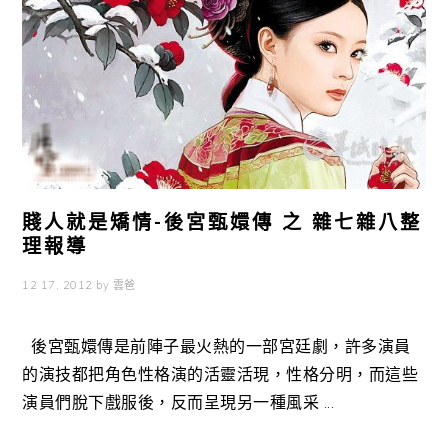
賤人就是矯情-後宮甄嬛傳 之 雜七雜八整
理報導
12 17, 2012
by
雲爸
後宮甄嬛傳是前陣子最火熱的一部宮廷劇，許多演員
的演技都把角色性格演的活靈活現，性格分明，而這些
演員們脫下戲服後，反而呈現另一種風采 ...