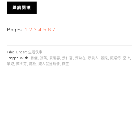
繼續閱讀
Page
Page
Page
Page
Page
Page
Page
Pages:
1
2
3
4
5
6
7
Filed Under:
生活佚事
Tagged With:
孫儷
,
孫茜
,
安陵容
,
景仁宮
,
淳常在
,
淳貴人
,
甄嬛
,
甄嬛傳
,
皇上
,
華妃
,
蔡少芬
,
蔣欣
,
賤人就是矯情
,
雍正
Primary
Sidebar