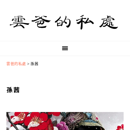
Skip
Skip
Skip
to
to
to
primary
main
primary
navigation
content
sidebar
雲爸的私處
>
孫茜
孫茜