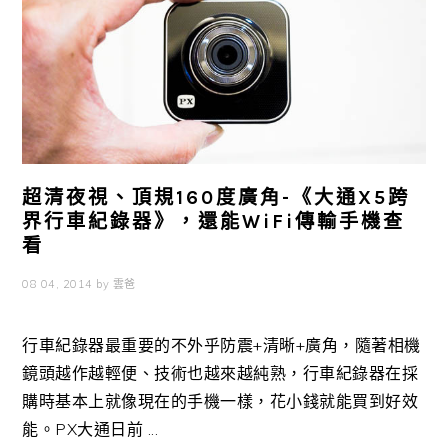
超清夜視、頂規160度廣角-《大通X5跨
界行車紀錄器》，還能WiFi傳輸手機查
看
08 04, 2014
by
雲爸
行車紀錄器最重要的不外乎防震+清晰+廣角，隨著相機
鏡頭越作越輕便、技術也越來越純熟，行車紀錄器在採
購時基本上就像現在的手機一樣，花小錢就能買到好效
能。PX大通日前 ...