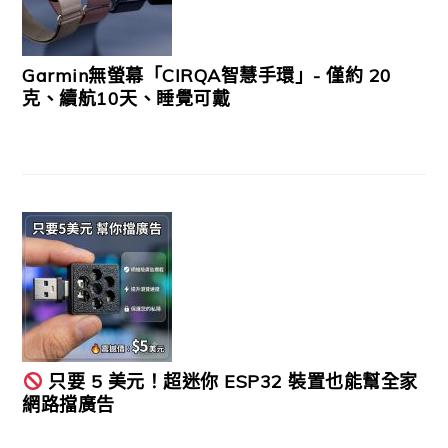
Garmin無螢幕「CIRQA智慧手環」- 僅約 20
克、續航10天、睡覺可戴
只要 5 美元！超迷你 ESP32 裝置也能幫全家
網路擋廣告