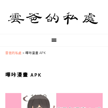
Skip
Skip
Skip
to
to
to
primary
main
primary
navigation
content
sidebar
雲爸的私處
>
嗶咔漫畫 APK
嗶咔漫畫 APK