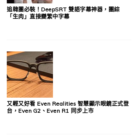
追韓團必裝！DeepSRT 雙語字幕神器，團綜
「生肉」直接變繁中字幕
又輕又好看 Even Realities 智慧顯示眼鏡正式登
台，Even G2、Even R1 同步上市