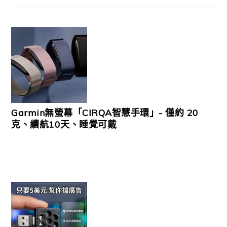
Garmin無螢幕「CIRQA智慧手環」- 僅約 20
克、續航10天、睡覺可戴