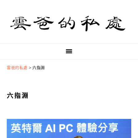
Skip
Skip
Skip
to
to
to
primary
main
primary
navigation
content
sidebar
雲爸的私處
>
六指淵
六指淵