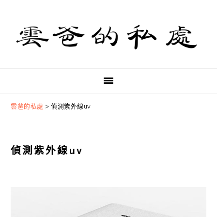
Skip
Skip
Skip
to
to
to
primary
main
primary
navigation
content
sidebar
雲爸的私處
>
偵測紫外線uv
偵測紫外線uv