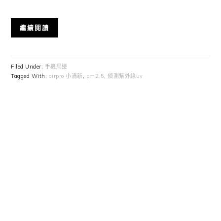
繼續閱讀
Filed Under:
手機周邊
Tagged With:
airpro 小清新
,
pm2.5
,
偵測紫外線uv
Primary
Sidebar