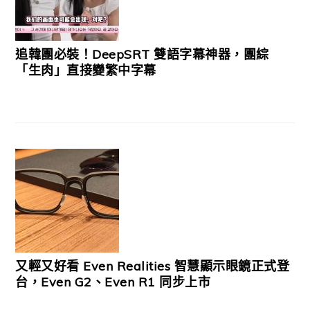
追韓團必裝！DeepSRT 雙語字幕神器，團綜
「生肉」直接變繁中字幕
又輕又好看 Even Realities 智慧顯示眼鏡正式登
台，Even G2、Even R1 同步上市