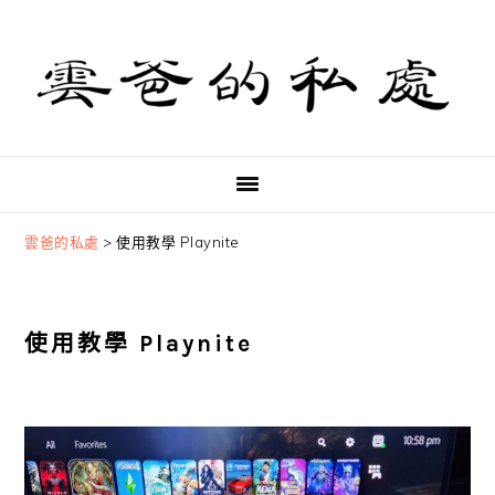
Skip
Skip
Skip
to
to
to
primary
main
primary
navigation
content
sidebar
雲爸的私處
>
使用教學 Playnite
使用教學 Playnite