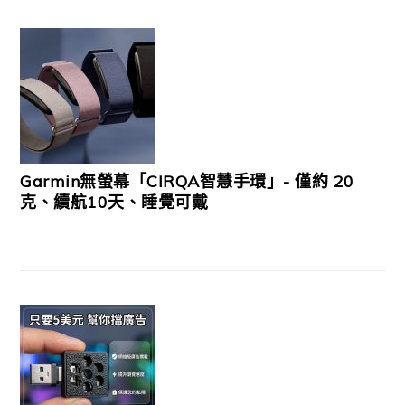
Garmin無螢幕「CIRQA智慧手環」- 僅約 20
克、續航10天、睡覺可戴