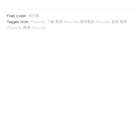
Filed Under:
未分類
Tagged With:
Playnite
,
下載 教學 Playnite
,
使用教學 Playnite
,
安裝 教學
Playnite
,
教學 Playnite
Primary
Sidebar