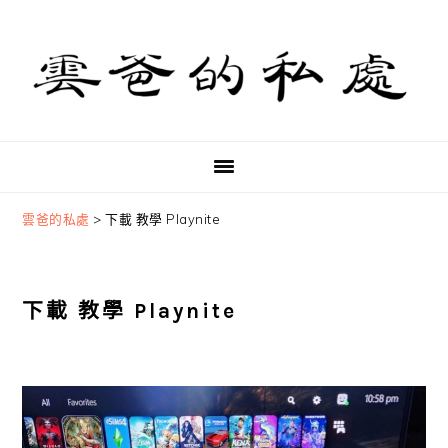
Skip
Skip
Skip
to
to
to
primary
main
primary
navigation
content
sidebar
雲爸的私處
>
下載 教學 Playnite
下載 教學 Playnite