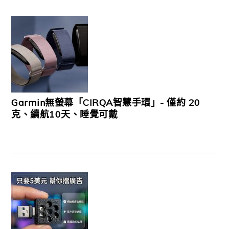
Garmin無螢幕「CIRQA智慧手環」- 僅約 20
克、續航10天、睡覺可戴