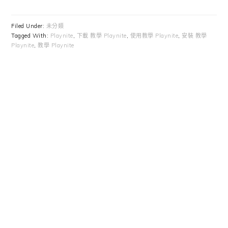
Filed Under:
未分類
Tagged With:
Playnite
,
下載 教學 Playnite
,
使用教學 Playnite
,
安裝 教學
Playnite
,
教學 Playnite
Primary
Sidebar