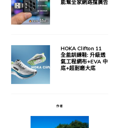
能幫全家網路擋廣告
HOKA Clifton 11
全能訓練鞋: 升級透
氣工程網布+EVA 中
底+超耐磨大底
作者