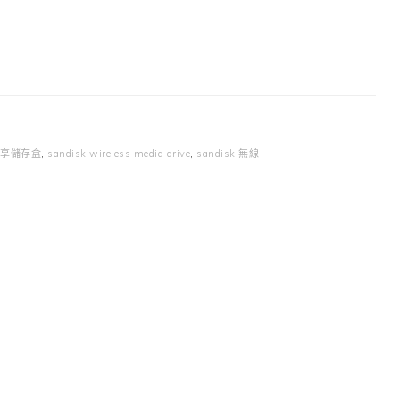
無線分享儲存盒
,
sandisk wireless media drive
,
sandisk 無線