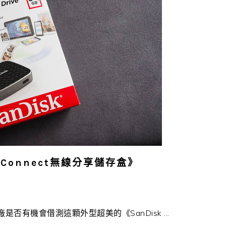
 Connect無線分享儲存盒》
否有機會借測這顆外型超美的《SanDisk ...