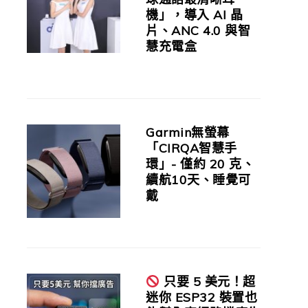
機」，導入 AI 晶
片、ANC 4.0 與智
慧充電盒
Garmin無螢幕
「CIRQA智慧手
環」- 僅約 20 克、
續航10天、睡覺可
戴
只要 5 美元！超
迷你 ESP32 裝置也