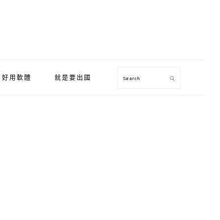
好用軟體
就是要出國
Search
Primary
Sidebar