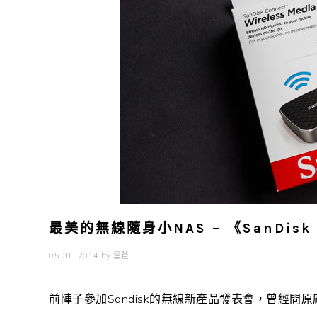
最美的無線隨身小NAS – 《SanDisk
05 31, 2014
by
雲爸
前陣子參加Sandisk的無線新產品發表會，曾經問原廠是