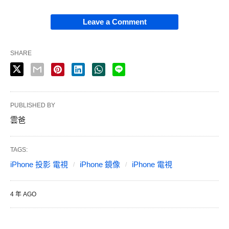
Leave a Comment
SHARE
PUBLISHED BY
雲爸
TAGS:
iPhone 投影 電視
iPhone 鏡像
iPhone 電視
4 年 AGO