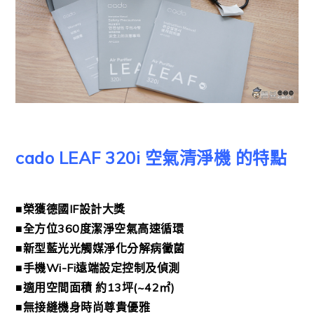
cado LEAF 320i 空氣清淨機 的特點
■榮獲德國IF設計大獎
■全方位360度潔淨空氣高速循環
■新型藍光光觸媒淨化分解病黴菌
■手機Wi-Fi遠端設定控制及偵測
■適用空間面積 約13坪(~42㎡)
■無接縫機身時尚尊貴優雅