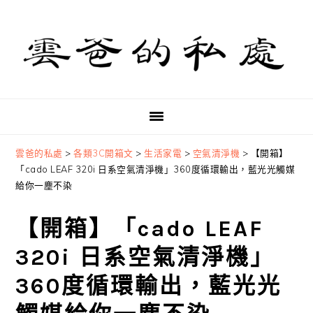
Skip
Skip
Skip
to
to
to
primary
main
primary
navigation
content
sidebar
雲爸的私處
>
各類3C開箱文
>
生活家電
>
空氣清淨機
>
【開箱】
「cado LEAF 320i 日系空氣清淨機」360度循環輸出，藍光光觸媒
給你一塵不染
【開箱】「cado LEAF
320i 日系空氣清淨機」
360度循環輸出，藍光光