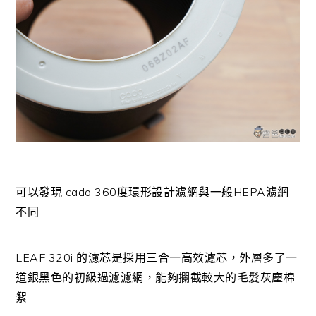
可以發現 cado 360度環形設計濾網與一般HEPA濾網
不同
LEAF 320i 的濾芯是採用三合一高效濾芯，外層多了一
道銀黑色的初級過濾濾網，能夠攔截較大的毛髮灰塵棉
絮