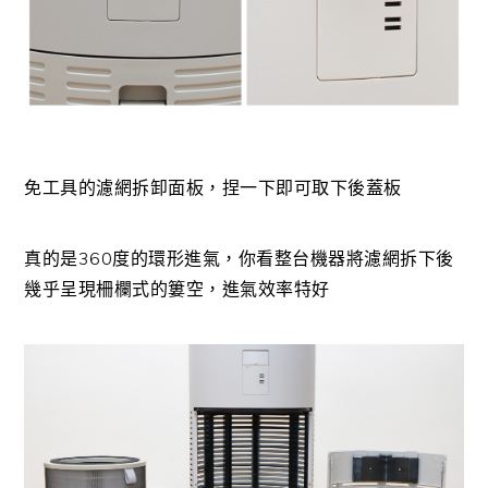
免工具的濾網拆卸面板，捏一下即可取下後蓋板
真的是360度的環形進氣，你看整台機器將濾網拆下後
幾乎呈現柵欄式的簍空，進氣效率特好