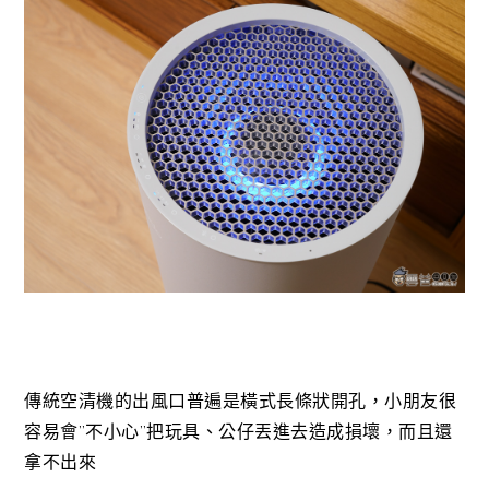
傳統空清機的出風口普遍是橫式長條狀開孔，小朋友很
容易會”不小心”把玩具、公仔丟進去造成損壞，而且還
拿不出來