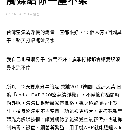
觸媒給你一塵不染
01 15, 2021
by
雲爸
台灣空氣清淨機的銷量一直都很好，10個人有8個爛鼻
子，整天打噴嚏流鼻水
我自己也是爛鼻子+氣管不好，換季打掃都會讓我眼淚
鼻水流不停
所以….今天要來分享的是 榮獲2019德國IF設計大獎 日
系「cado LEAF 320i空氣清淨機」，不僅擁有極簡時
尚外觀，濃濃日系精緻家電風格，機身極致薄型化設
計，機身緊湊更不占空間，功能卻更強大。更搭載新型
藍光光觸媒
技術
，讓濾網除了能過濾空氣髒污外也能抑
制病毒、黴菌、細菌等繁殖，用手機APP就能透過wifi